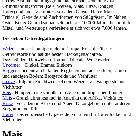
Getreide ist die Nahrungsgrundlage der Menschheit. Es ist
Grundnahrungsmittel (Reis, Weizen, Mais, Hirse, Roggen,
Hafer) und auch Viehfutter (vor allem Gerste, Hafer, Mais,
Triticale). Getreide sind Zuchtformen von Süßgräsern. Im Nahen
Osten ist der Getreideanbau seit mehr als 10.000 Jahren bekannt. In
Mittel- und Westeuropa verbreitete er sich vor etwa 7.000 Jahren.
Die sieben Getreidegattungen:
Weizen
- unser Hauptgetreide in Europa. Er ist die älteste
Getreidesorte und hat die besten Backeigenschaften.
Dazu zählen: Hartweizen, Kamut, Triticale, Weichweizen.
Urkörner
– Dinkel, Emmer, Einkorn
Roggen
- bedeutsam in kalten Regionen und auf leichten, sauren
und sandigen Böden; Brotgetreide und Viehfutter.
Gerste
- folgt im Fruchtwechsel dem Weizen; als Braugerste und
Viehfutter.
Reis
- Hauptgetreide vor allem in Asien und tropischen Ländern.
Mais
- Grundnahrungsmittel in Amerika und Afrika, Viehfutter.
Hirse
- vor allem in Afrika und Asien. Dazu gehören unter anderem
Sorghum und Teff.
Hafer
- das europäische Urgetreide, vor allem für Haferflocken und
Viehfutter.
Mais