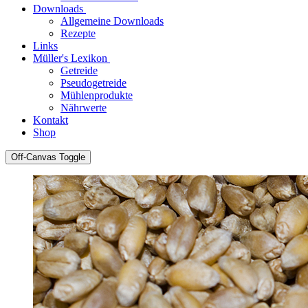
Downloads
Allgemeine Downloads
Rezepte
Links
Müller's Lexikon
Getreide
Pseudogetreide
Mühlenprodukte
Nährwerte
Kontakt
Shop
Off-Canvas Toggle