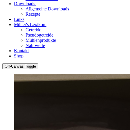
Downloads
Allgemeine Downloads
Rezepte
Links
Müller's Lexikon
Getreide
Pseudogetreide
Mühlenprodukte
Nährwerte
Kontakt
Shop
Off-Canvas Toggle