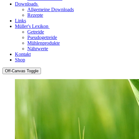
Downloads
Allgemeine Downloads
Rezepte
Links
Müller's Lexikon
Getreide
Pseudogetreide
Mühlenprodukte
Nährwerte
Kontakt
Shop
Off-Canvas Toggle