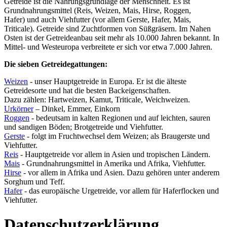
Getreide ist die Nahrungsgrundlage der Menschheit. Es ist
Grundnahrungsmittel (Reis, Weizen, Mais, Hirse, Roggen,
Hafer) und auch Viehfutter (vor allem Gerste, Hafer, Mais,
Triticale). Getreide sind Zuchtformen von Süßgräsern. Im Nahen
Osten ist der Getreideanbau seit mehr als 10.000 Jahren bekannt. In
Mittel- und Westeuropa verbreitete er sich vor etwa 7.000 Jahren.
Die sieben Getreidegattungen:
Weizen
- unser Hauptgetreide in Europa. Er ist die älteste
Getreidesorte und hat die besten Backeigenschaften.
Dazu zählen: Hartweizen, Kamut, Triticale, Weichweizen.
Urkörner
– Dinkel, Emmer, Einkorn
Roggen
- bedeutsam in kalten Regionen und auf leichten, sauren
und sandigen Böden; Brotgetreide und Viehfutter.
Gerste
- folgt im Fruchtwechsel dem Weizen; als Braugerste und
Viehfutter.
Reis
- Hauptgetreide vor allem in Asien und tropischen Ländern.
Mais
- Grundnahrungsmittel in Amerika und Afrika, Viehfutter.
Hirse
- vor allem in Afrika und Asien. Dazu gehören unter anderem
Sorghum und Teff.
Hafer
- das europäische Urgetreide, vor allem für Haferflocken und
Viehfutter.
Datenschutzerklärung