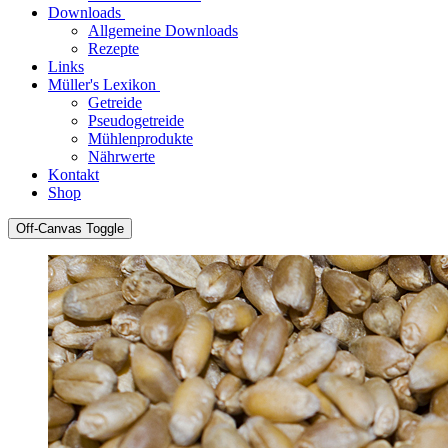
Downloads
Allgemeine Downloads
Rezepte
Links
Müller's Lexikon
Getreide
Pseudogetreide
Mühlenprodukte
Nährwerte
Kontakt
Shop
Off-Canvas Toggle