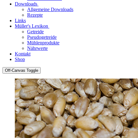
Downloads
Allgemeine Downloads
Rezepte
Links
Müller's Lexikon
Getreide
Pseudogetreide
Mühlenprodukte
Nährwerte
Kontakt
Shop
Off-Canvas Toggle