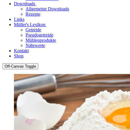
Downloads
Allgemeine Downloads
Rezepte
Links
Müller's Lexikon
Getreide
Pseudogetreide
Mühlenprodukte
Nährwerte
Kontakt
Shop
Off-Canvas Toggle