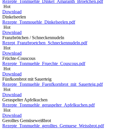
Rezepte_Tonmuehle_Dinkel_Amaranth_Broetchen.pdf
Hot
Download
Dinkelseelen
Rezepte_Tonmouehle_Dinkelseelen.pdf
Hot
Download
Franzbrötchen / Schneckennudeln
Rezept_Franzbroetchen_Schneckennudeln.pdf
Hot
Download
Früchte-Couscous
Rezepte_Tonmuehle_Fruechte_Couscous.pdf
Hot
Download
Fünfkornbrot mit Sauerteig
Rezepte_Tonmuehle_Fuenfkornbrot_mit_Sauerteig.pdf
Hot
Download
Geraspelter Apfelkuchen
Rezepte_Tonmuehle_geraspelter_Apfelkuchen.pdf
Hot
Download
Gerolltes Gemüseweißbrot
Rezepte_Tonmuehle_gerolltes_Gemuese_Weissbrot.pdf