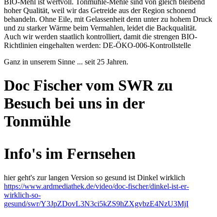
BIO-Mehl ist wertvoll. Tonmühle-Mehle sind von gleich bleibend
hoher Qualität, weil wir das Getreide aus der Region schonend
behandeln. Ohne Eile, mit Gelassenheit denn unter zu hohem Druck
und zu starker Wärme beim Vermahlen, leidet die Backqualität.
Auch wir werden staatlich kontrolliert, damit die strengen BIO-
Richtlinien eingehalten werden: DE-ÖKO-006-Kontrollstelle
Ganz in unserem Sinne ... seit 25 Jahren.
Doc Fischer vom SWR zu
Besuch bei uns in der
Tonmühle
Info's im Fernsehen
hier geht's zur langen Version so gesund ist Dinkel wirklich
https://www.ardmediathek.de/video/doc-fischer/dinkel-ist-er-
wirklich-so-
gesund/swr/Y3JpZDovL3N3ci5kZS9hZXgvbzE4NzU3MjI