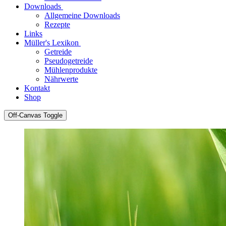
Downloads
Allgemeine Downloads
Rezepte
Links
Müller's Lexikon
Getreide
Pseudogetreide
Mühlenprodukte
Nährwerte
Kontakt
Shop
Off-Canvas Toggle