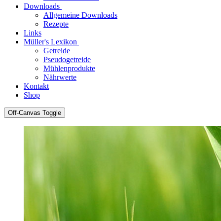
Downloads
Allgemeine Downloads
Rezepte
Links
Müller's Lexikon
Getreide
Pseudogetreide
Mühlenprodukte
Nährwerte
Kontakt
Shop
Off-Canvas Toggle