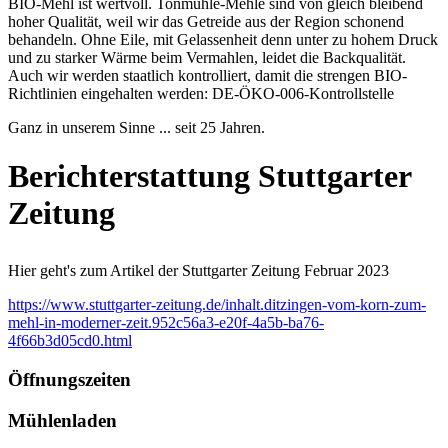
BIO-Mehl ist wertvoll. Tonmühle-Mehle sind von gleich bleibend
hoher Qualität, weil wir das Getreide aus der Region schonend
behandeln. Ohne Eile, mit Gelassenheit denn unter zu hohem Druck
und zu starker Wärme beim Vermahlen, leidet die Backqualität.
Auch wir werden staatlich kontrolliert, damit die strengen BIO-
Richtlinien eingehalten werden: DE-ÖKO-006-Kontrollstelle
Ganz in unserem Sinne ... seit 25 Jahren.
Berichterstattung Stuttgarter
Zeitung
Hier geht's zum Artikel der Stuttgarter Zeitung Februar 2023
https://www.stuttgarter-zeitung.de/inhalt.ditzingen-vom-korn-zum-
mehl-in-moderner-zeit.952c56a3-e20f-4a5b-ba76-
4f66b3d05cd0.html
Öffnungszeiten
Mühlenladen