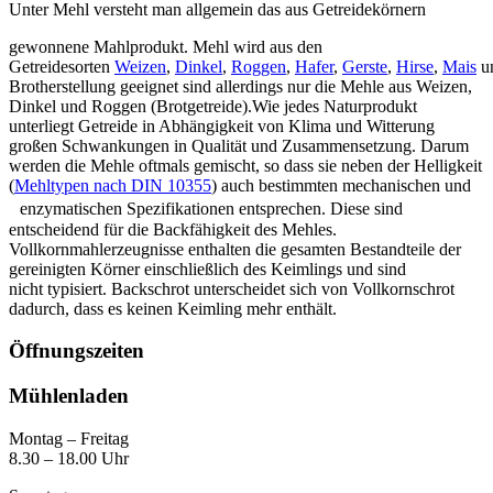
Unter Mehl versteht man allgemein das aus Getreidekörnern
gewonnene Mahlprodukt. Mehl wird aus den
Getreidesorten
Weizen
,
Dinkel
,
Roggen
,
Hafer
,
Gerste
,
Hirse
,
Mais
u
Brotherstellung geeignet sind allerdings nur die Mehle aus Weizen,
Dinkel und Roggen (Brotgetreide).Wie jedes Naturprodukt
unterliegt Getreide in Abhängigkeit von Klima und Witterung
großen Schwankungen in Qualität und Zusammensetzung. Darum
werden die Mehle oftmals gemischt, so dass sie neben der Helligkeit
(
Mehltypen nach DIN 10355
) auch bestimmten mechanischen und
enzymatischen Spezifikationen entsprechen. Diese sind
entscheidend für die Backfähigkeit des Mehles.
Vollkornmahlerzeugnisse enthalten die gesamten Bestandteile der
gereinigten Körner einschließlich des Keimlings und sind
nicht typisiert. Backschrot unterscheidet sich von Vollkornschrot
dadurch, dass es keinen Keimling mehr enthält.
Öffnungszeiten
Mühlenladen
Montag – Freitag
8.30 – 18.00 Uhr