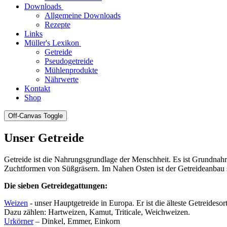
Downloads
Allgemeine Downloads
Rezepte
Links
Müller's Lexikon
Getreide
Pseudogetreide
Mühlenprodukte
Nährwerte
Kontakt
Shop
Off-Canvas Toggle
Unser Getreide
Getreide ist die Nahrungsgrundlage der Menschheit. Es ist Grundnahru
Zuchtformen von Süßgräsern. Im Nahen Osten ist der Getreideanbau sei
Die sieben Getreidegattungen:
Weizen
- unser Hauptgetreide in Europa. Er ist die älteste Getreideso
Dazu zählen: Hartweizen, Kamut, Triticale, Weichweizen.
Urkörner
– Dinkel, Emmer, Einkorn