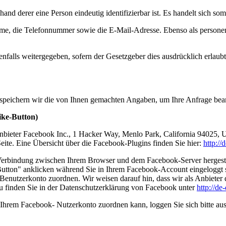
and derer eine Person eindeutig identifizierbar ist. Es handelt sich s
e, die Telefonnummer sowie die E-Mail-Adresse. Ebenso als personen
falls weitergegeben, sofern der Gesetzgeber dies ausdrücklich erlaub
 speichern wir die von Ihnen gemachten Angaben, um Ihre Anfrage bea
ike-Button)
nbieter Facebook Inc., 1 Hacker Way, Menlo Park, California 94025, 
ite. Eine Übersicht über die Facebook-Plugins finden Sie hier:
http:/
Verbindung zwischen Ihrem Browser und dem Facebook-Server hergestellt
tton" anklicken während Sie in Ihrem Facebook-Account eingeloggt sin
nutzerkonto zuordnen. Wir weisen darauf hin, dass wir als Anbieter d
u finden Sie in der Datenschutzerklärung von Facebook unter
http://d
Ihrem Facebook- Nutzerkonto zuordnen kann, loggen Sie sich bitte au