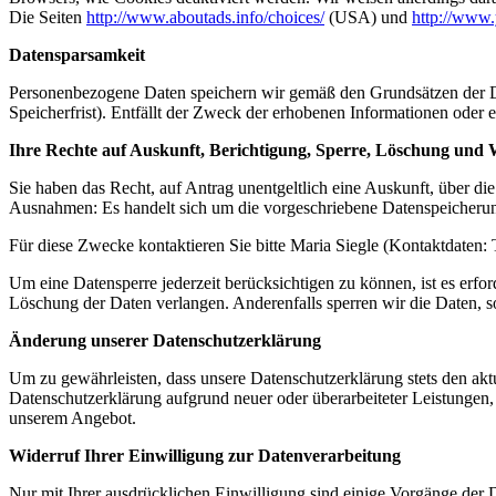
Die Seiten
http://www.aboutads.info/choices/
(USA) und
http://www.
Datensparsamkeit
Personenbezogene Daten speichern wir gemäß den Grundsätzen der Dat
Speicherfrist). Entfällt der Zweck der erhobenen Informationen oder e
Ihre Rechte auf Auskunft, Berichtigung, Sperre, Löschung und
Sie haben das Recht, auf Antrag unentgeltlich eine Auskunft, über d
Ausnahmen: Es handelt sich um die vorgeschriebene Datenspeicherung
Für diese Zwecke kontaktieren Sie bitte Maria Siegle (Kontaktdaten
Um eine Datensperre jederzeit berücksichtigen zu können, ist es erfor
Löschung der Daten verlangen. Anderenfalls sperren wir die Daten, s
Änderung unserer Datenschutzerklärung
Um zu gewährleisten, dass unsere Datenschutzerklärung stets den aktue
Datenschutzerklärung aufgrund neuer oder überarbeiteter Leistungen,
unserem Angebot.
Widerruf Ihrer Einwilligung zur Datenverarbeitung
Nur mit Ihrer ausdrücklichen Einwilligung sind einige Vorgänge der Da