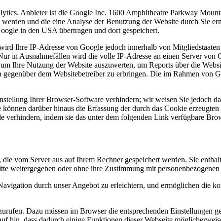
lytics. Anbieter ist die Google Inc. 1600 Amphitheatre Parkway Mou
t werden und die eine Analyse der Benutzung der Website durch Sie er
oogle in den USA übertragen und dort gespeichert.
wird Ihre IP-Adresse von Google jedoch innerhalb von Mitgliedstaaten
r in Ausnahmefällen wird die volle IP-Adresse an einen Server von G
, um Ihre Nutzung der Website auszuwerten, um Reports über die Websi
n gegenüber dem Websitebetreiber zu erbringen. Die im Rahmen von Go
tellung Ihrer Browser-Software verhindern; wir weisen Sie jedoch dara
 können darüber hinaus die Erfassung der durch das Cookie erzeugten 
e verhindern, indem sie das unter dem folgenden Link verfügbare Bro
 die vom Server aus auf Ihrem Rechner gespeichert werden. Sie entha
ritte weitergegeben oder ohne ihre Zustimmung mit personenbezogenen
Navigation durch unser Angebot zu erleichtern, und ermöglichen die ko
rufen. Dazu müssen im Browser die entsprechenden Einstellungen geänd
auf hin, dass dadurch einige Funktionen dieser Webseite möglicherwei