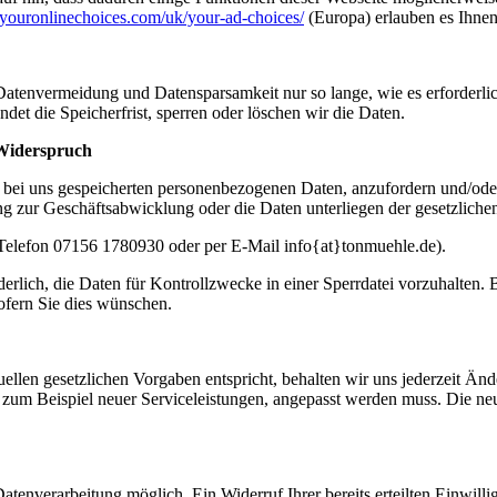
youronlinechoices.com/uk/your-ad-choices/
(Europa) erlauben es Ihne
envermeidung und Datensparsamkeit nur so lange, wie es erforderlich
ndet die Speicherfrist, sperren oder löschen wir die Daten.
 Widerspruch
ie bei uns gespeicherten personenbezogenen Daten, anzufordern und/od
 zur Geschäftsabwicklung oder die Daten unterliegen der gesetzliche
: Telefon 07156 1780930 oder per E-Mail info{at}tonmuehle.de).
derlich, die Daten für Kontrollzwecke in einer Sperrdatei vorzuhalten. 
ofern Sie dies wünschen.
llen gesetzlichen Vorgaben entspricht, behalten wir uns jederzeit Ände
 zum Beispiel neuer Serviceleistungen, angepasst werden muss. Die ne
tenverarbeitung möglich. Ein Widerruf Ihrer bereits erteilten Einwilli