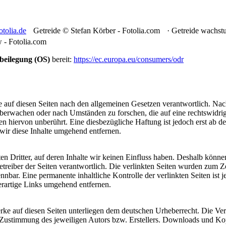
otolia.de
Getreide © Stefan Körber - Fotolia.com · Getreide wachst
- Fotolia.com
tbeilegung (OS)
bereit:
https://ec.europa.eu/consumers/odr
 auf diesen Seiten nach den allgemeinen Gesetzen verantwortlich. Nac
u überwachen oder nach Umständen zu forschen, die auf eine rechtswidri
 hiervon unberührt. Eine diesbezügliche Haftung ist jedoch erst ab d
ir diese Inhalte umgehend entfernen.
en Dritter, auf deren Inhalte wir keinen Einfluss haben. Deshalb könn
r Betreiber der Seiten verantwortlich. Die verlinkten Seiten wurden zum
nbar. Eine permanente inhaltliche Kontrolle der verlinkten Seiten ist 
rartige Links umgehend entfernen.
Werke auf diesen Seiten unterliegen dem deutschen Urheberrecht. Die Ve
 Zustimmung des jeweiligen Autors bzw. Erstellers. Downloads und Kopi